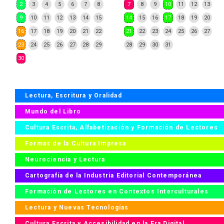
2
3
4
5
6
7
8
7
8
9
10
11
12
13
9
10
11
12
13
14
15
14
15
16
17
18
19
20
16
17
18
19
20
21
22
21
22
23
24
25
26
27
23
24
25
26
27
28
29
28
29
30
31
30
Lectura, Escritura y Oralidad
Mundo del Libro
Cultura Escrita, Alfabetización y Formación de Lectores
Formas de la Cultura Impresa
Neurociencia y Lectura
Cartografía de la Industria Editorial Contemporánea
Formación de Lectores en Contextos Interculturales
Lectura y Nuevas Tecnologías
Cultura Escrita y Accesibilidad en la Era Digital