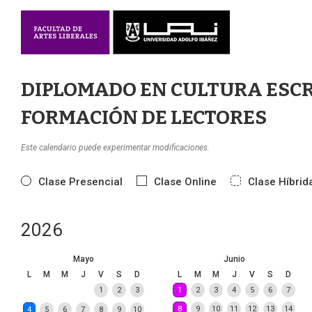
DIPLOMADO EN CULTURA ESCR
FORMACIÓN DE LECTORES
Este calendario puede experimentar modificaciones.
Clase Presencial
Clase Online
Clase Híbrid
2026
Mayo
Junio
L
M
M
J
V
S
D
L
M
M
J
V
S
D
1
2
3
1
2
3
4
5
6
7
8
9
10
11
12
13
14
4
5
6
7
8
9
10