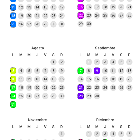
15
16
17
18
19
20
21
11
12
13
14
15
16
17
22
23
24
25
26
27
28
18
19
20
21
22
23
24
29
30
25
26
27
28
29
30
31
Agosto
Septiembre
L
M
M
J
V
S
D
L
M
M
J
V
S
D
1
2
1
2
3
4
5
6
3
4
5
6
7
8
9
7
8
9
10
11
12
13
10
11
12
13
14
15
16
14
15
16
17
18
19
20
17
18
19
20
21
22
23
21
22
23
24
25
26
27
24
25
26
27
28
29
30
28
29
30
31
Noviembre
Diciembre
L
M
M
J
V
S
D
L
M
M
J
V
S
D
1
1
2
3
4
5
6