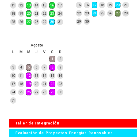
15
16
17
18
19
20
21
11
12
13
14
15
16
17
22
23
24
25
26
27
28
18
19
20
21
22
23
24
29
30
25
26
27
28
29
30
31
Agosto
L
M
M
J
V
S
D
1
2
3
4
5
6
7
8
9
10
11
12
13
14
15
16
17
18
19
20
21
22
23
24
25
26
27
28
29
30
31
Taller de Integración
Evaluación de Proyectos Energías Renovables