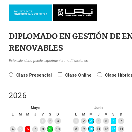
DIPLOMADO EN GESTIÓN DE E
RENOVABLES
Este calendario puede experimentar modificaciones.
Clase Presencial
Clase Online
Clase Híbrid
2026
Mayo
Junio
L
M
M
J
V
S
D
L
M
M
J
V
S
D
1
2
3
1
2
3
4
5
6
7
8
9
10
11
12
13
14
4
5
6
7
8
9
10