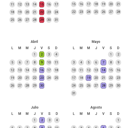
15
16
17
18
19
20
21
11
12
13
14
15
16
17
22
23
24
25
26
27
28
18
19
20
21
22
23
24
25
26
27
28
29
30
31
Abril
Mayo
L
M
M
J
V
S
D
L
M
M
J
V
S
D
1
2
3
4
1
2
5
6
7
8
9
10
11
3
4
5
6
7
8
9
12
13
14
15
16
17
18
10
11
12
13
14
15
16
19
20
21
22
23
24
25
17
18
19
20
21
22
23
26
27
28
29
30
24
25
26
27
28
29
30
31
Julio
Agosto
L
M
M
J
V
S
D
L
M
M
J
V
S
D
1
2
3
4
1