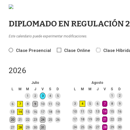
DIPLOMADO EN REGULACIÓN 2
Este calendario puede experimentar modificaciones.
Clase Presencial
Clase Online
Clase Híbrid
2026
Julio
Agosto
L
M
M
J
V
S
D
L
M
M
J
V
S
D
1
2
1
2
3
4
5
3
4
5
6
7
8
9
6
7
8
9
10
11
12
10
11
12
13
14
15
16
13
14
15
16
17
18
19
17
18
19
20
21
22
23
20
21
22
23
24
25
26
24
25
26
27
28
29
30
27
28
29
30
31