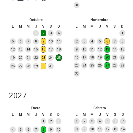
31
Octubre
Noviembre
L
M
M
J
V
S
D
L
M
M
J
V
S
D
1
2
3
4
1
5
6
7
8
9
10
11
2
3
4
5
6
7
8
12
13
14
15
16
17
18
9
10
11
12
13
14
15
16
17
18
19
20
21
22
19
20
21
22
23
24
25
23
24
25
26
27
28
29
26
27
28
29
30
31
30
2027
Enero
Febrero
L
M
M
J
V
S
D
L
M
M
J
V
S
D
1
2
3
1
2
3
4
5
6
7
8
9
10
11
12
13
14
4
5
6
7
8
9
10