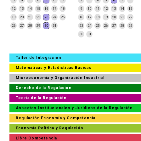
5
6
7
8
9
10
11
2
3
4
5
6
7
8
12
13
14
15
16
17
18
9
10
11
12
13
14
15
19
20
21
22
23
24
25
16
17
18
19
20
21
22
26
27
28
29
30
31
23
24
25
26
27
28
29
30
31
Taller de Integración
Matemáticas y Estadísticas Básicas
Microeconomía y Organización Industrial
Derecho de la Regulación
Teoría de la Regulación
Aspectos Institucionales y Jurídicos de la Regulación
Regulación Economía y Competencia
Economía Política y Regulación
Libre Competencia