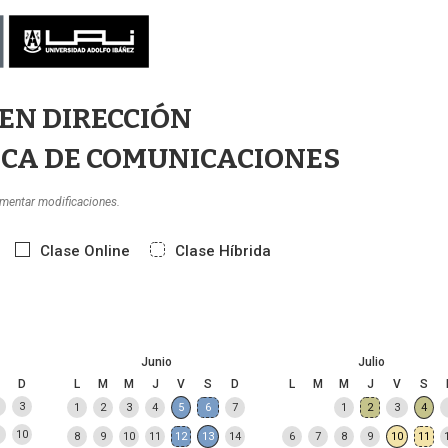
EN DIRECCIÓN
ICA DE COMUNICACIONES
imentar modificaciones.
Clase Online
Clase Híbrida
Junio
Julio
D
L
M
M
J
V
S
D
L
M
M
J
V
S
3
1
2
3
4
5
6
7
1
2
3
4
10
8
9
10
11
12
13
14
6
7
8
9
10
11