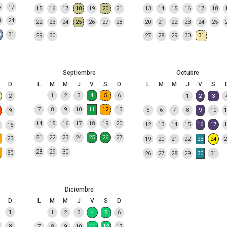
6
17
15
16
17
18
19
20
21
13
14
15
16
17
18
3
24
22
23
24
25
26
27
28
20
21
22
23
24
25
0
31
29
30
27
28
29
30
31
Septiembre
Octubre
D
L
M
M
J
V
S
D
L
M
M
J
V
S
1
2
3
4
5
6
2
1
2
3
7
8
9
10
11
12
13
5
6
7
8
9
10
1
9
14
15
16
17
18
19
20
12
13
14
15
16
17
1
16
21
22
23
24
25
26
27
23
19
20
21
22
23
24
2
28
29
30
30
26
27
28
29
30
31
Diciembre
D
L
M
M
J
V
S
D
1
1
2
3
4
5
6
8
7
8
9
10
11
12
13