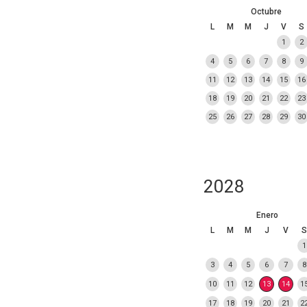
Octubre
L
M
M
J
V
S
1
2
4
5
6
7
8
9
11
12
13
14
15
16
18
19
20
21
22
23
25
26
27
28
29
30
2028
Enero
L
M
M
J
V
S
1
3
4
5
6
7
8
10
11
12
13
14
1
17
18
19
20
21
2