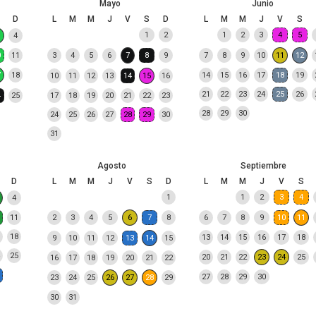
Mayo
Junio
D
L
M
M
J
V
S
D
L
M
M
J
V
S
1
2
1
2
3
4
5
4
0
11
3
4
5
6
7
8
9
7
8
9
10
11
12
7
18
14
15
16
17
18
19
10
11
12
13
14
15
16
21
22
23
24
25
26
4
25
17
18
19
20
21
22
23
28
29
30
24
25
26
27
28
29
30
31
Agosto
Septiembre
D
L
M
M
J
V
S
D
L
M
M
J
V
S
1
1
2
3
4
4
11
2
3
4
5
6
7
8
6
7
8
9
10
11
18
13
14
15
16
17
18
9
10
11
12
13
14
15
25
20
21
22
23
24
25
16
17
18
19
20
21
22
27
28
29
30
23
24
25
26
27
28
29
30
31