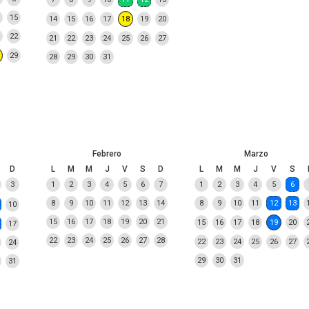
15
14
15
16
17
18
19
20
22
21
22
23
24
25
26
27
29
28
29
30
31
Febrero
Marzo
D
L
M
M
J
V
S
D
L
M
M
J
V
S
3
1
2
3
4
5
6
7
1
2
3
4
5
6
8
9
10
11
12
13
14
8
9
10
11
12
13
10
15
16
17
18
19
20
21
15
16
17
18
19
20
17
22
23
24
25
26
27
28
22
23
24
25
26
27
24
29
30
31
31