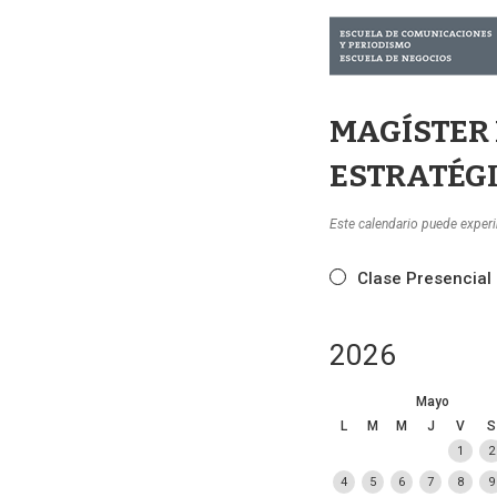
MAGÍSTER 
ESTRATÉG
Este calendario puede exper
Clase Presencial
2026
Mayo
L
M
M
J
V
S
1
2
4
5
6
7
8
9