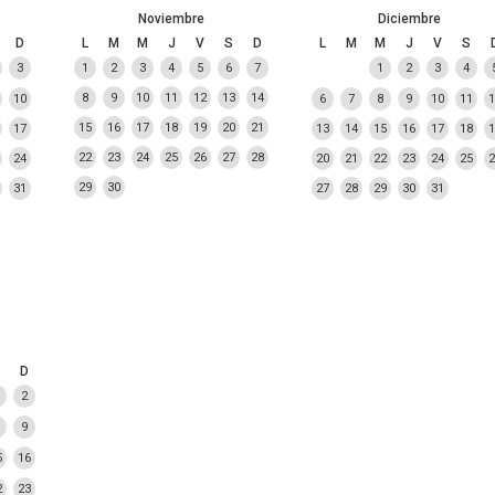
Noviembre
Diciembre
D
L
M
M
J
V
S
D
L
M
M
J
V
S
3
1
2
3
4
5
6
7
1
2
3
4
8
9
10
11
12
13
14
10
6
7
8
9
10
11
1
15
16
17
18
19
20
21
17
13
14
15
16
17
18
1
22
23
24
25
26
27
28
24
20
21
22
23
24
25
2
29
30
31
27
28
29
30
31
D
2
9
5
16
2
23