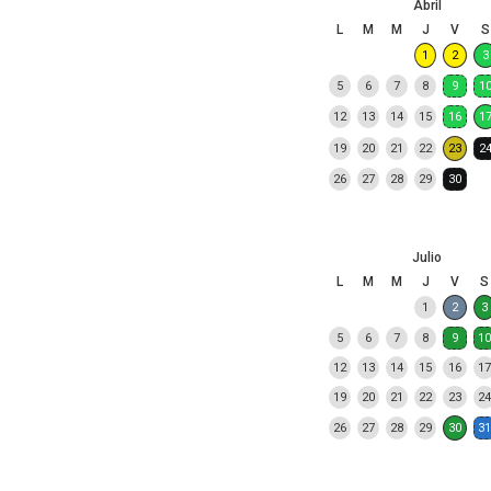
Abril
L
M
M
J
V
S
1
2
3
5
6
7
8
9
1
12
13
14
15
16
1
19
20
21
22
23
2
26
27
28
29
30
Julio
L
M
M
J
V
S
1
2
3
5
6
7
8
9
10
12
13
14
15
16
17
19
20
21
22
23
24
26
27
28
29
30
31