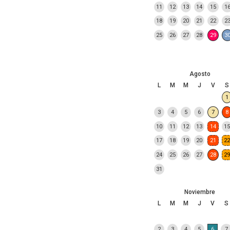
11
12
13
14
15
1
18
19
20
21
22
2
25
26
27
28
29
3
Agosto
L
M
M
J
V
S
1
3
4
5
6
7
8
10
11
12
13
14
15
17
18
19
20
21
22
24
25
26
27
28
29
31
Noviembre
L
M
M
J
V
S
2
3
4
5
6
7