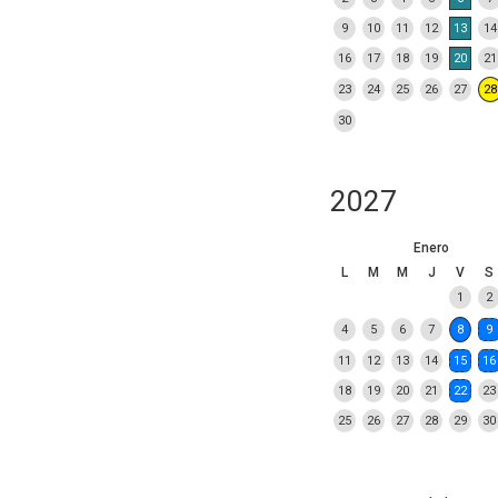
9
10
11
12
13
14
16
17
18
19
20
21
23
24
25
26
27
28
30
2027
Enero
L
M
M
J
V
S
1
2
4
5
6
7
8
9
11
12
13
14
15
16
18
19
20
21
22
23
25
26
27
28
29
30