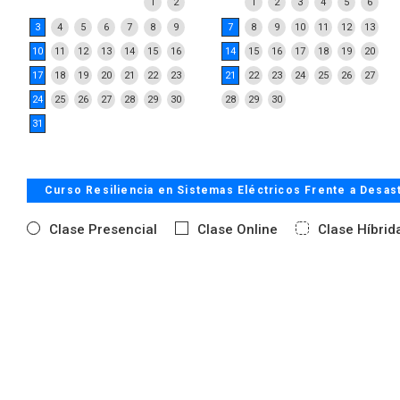
1
2
1
2
3
4
5
6
3
4
5
6
7
8
9
7
8
9
10
11
12
13
10
11
12
13
14
15
16
14
15
16
17
18
19
20
17
18
19
20
21
22
23
21
22
23
24
25
26
27
24
25
26
27
28
29
30
28
29
30
31
Curso Resiliencia en Sistemas Eléctricos Frente a Desas
Clase Presencial
Clase Online
Clase Híbrid