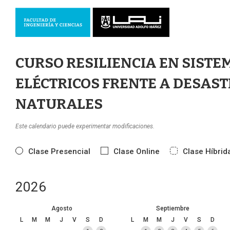
CURSO RESILIENCIA EN SISTE
ELÉCTRICOS FRENTE A DESAS
NATURALES
Este calendario puede experimentar modificaciones.
Clase Presencial
Clase Online
Clase Híbrid
2026
Agosto
Septiembre
L
M
M
J
V
S
D
L
M
M
J
V
S
D