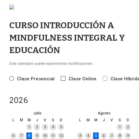
CURSO INTRODUCCIÓN A
MINDFULNESS INTEGRAL Y
EDUCACIÓN
Este calendario puede experimentar modificaciones.
Clase Presencial
Clase Online
Clase Híbrid
2026
Julio
Agosto
L
M
M
J
V
S
D
L
M
M
J
V
S
D
1
2
3
4
5
1
2
6
7
8
9
10
11
12
3
4
5
6
7
8
9