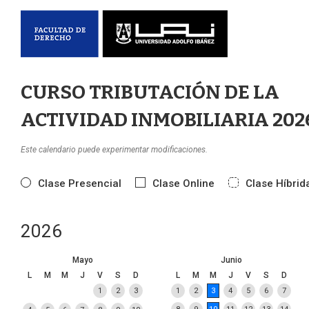
CURSO TRIBUTACIÓN DE LA
ACTIVIDAD INMOBILIARIA 202
Este calendario puede experimentar modificaciones.
Clase Presencial
Clase Online
Clase Híbrid
2026
Mayo
Junio
L
M
M
J
V
S
D
L
M
M
J
V
S
D
1
2
3
1
2
3
4
5
6
7