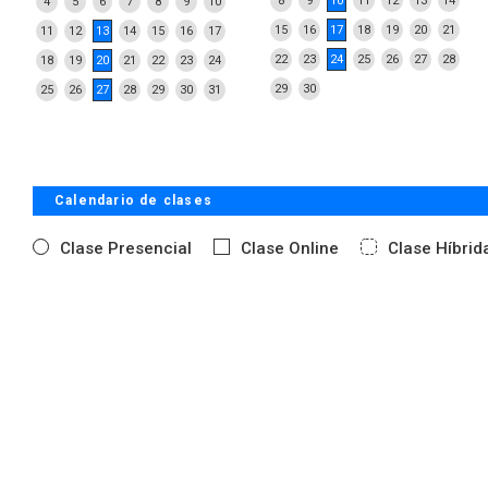
8
9
10
11
12
13
14
4
5
6
7
8
9
10
15
16
17
18
19
20
21
11
12
13
14
15
16
17
22
23
24
25
26
27
28
18
19
20
21
22
23
24
29
30
25
26
27
28
29
30
31
Calendario de clases
Clase Presencial
Clase Online
Clase Híbrid