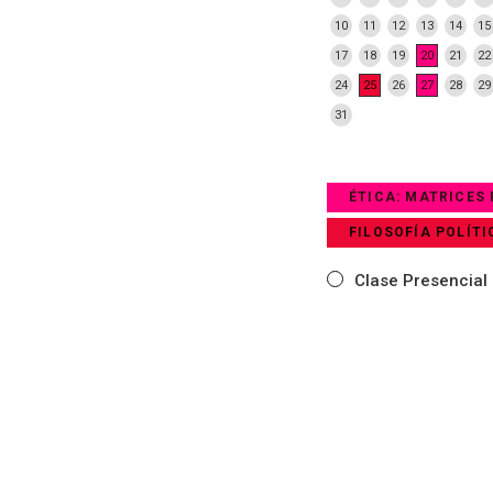
10
11
12
13
14
15
17
18
19
20
21
22
24
25
26
27
28
29
31
ÉTICA: MATRICES
FILOSOFÍA POLÍT
Clase Presencial