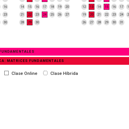
16
14
15
16
17
18
19
20
12
13
14
15
16
17
1
23
21
22
23
24
25
26
27
19
20
21
22
23
24
2
30
28
29
30
26
27
28
29
30
31
 FUNDAMENTALES
ICA: MATRICES FUNDAMENTALES
Clase Online
Clase Híbrida