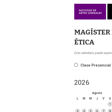
MAGÍSTER 
ÉTICA
Este calendario puede exper
Clase Presencial
2026
Agosto
L
M
M
J
V
S
1
3
4
5
6
7
8