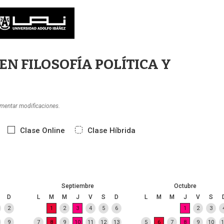
EN FILOSOFÍA POLÍTICA Y
imentar modificaciones.
Clase Online
Clase Híbrida
Septiembre
Octubre
D
L
M
M
J
V
S
D
L
M
M
J
V
S
2
1
2
3
4
5
6
1
2
3
9
7
8
9
10
11
12
13
5
6
7
8
9
10
1