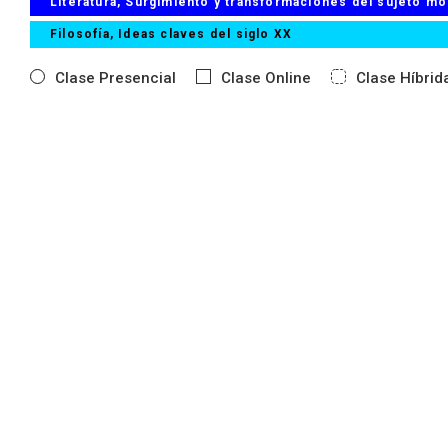
Literatura, Surgimiento y transformaciones del sujeto m
Filosofía, Ideas claves del siglo XX
Clase Presencial
Clase Online
Clase Híbrid