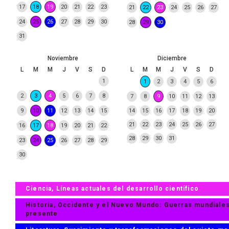
17
18
19
20
21
22
23
21
22
23
24
25
26
27
24
25
26
27
28
29
30
28
29
30
31
Noviembre
Diciembre
L
M
M
J
V
S
D
L
M
M
J
V
S
D
1
1
2
3
4
5
6
2
3
4
5
6
7
8
7
8
9
10
11
12
13
9
10
11
12
13
14
15
14
15
16
17
18
19
20
21
22
23
24
25
26
27
16
17
18
19
20
21
22
28
29
30
31
23
24
25
26
27
28
29
30
Ciencia, Líneas actuales del desarrollo científico
Historia, Occidente y el Nuevo Mundo: Guerras mundiales,
presente