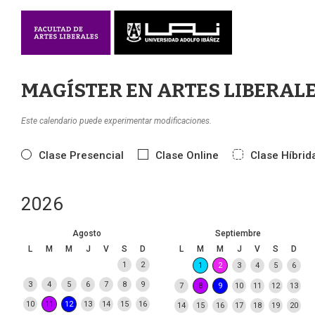
MAGÍSTER EN ARTES LIBERAL
Este calendario puede experimentar modificaciones.
Clase Presencial
Clase Online
Clase Híbrid
2026
Agosto
Septiembre
L
M
M
J
V
S
D
L
M
M
J
V
S
D
1
2
1
2
3
4
5
6
3
4
5
6
7
8
9
7
8
9
10
11
12
13
10
11
12
13
14
15
16
14
15
16
17
18
19
20