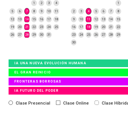
1
2
3
4
1
5
6
7
8
9
10
11
2
3
4
5
6
7
8
12
13
14
15
16
17
18
9
10
11
12
13
14
15
19
20
21
22
23
24
25
16
17
18
19
20
21
22
26
27
28
29
30
31
23
24
25
26
27
28
29
30
IA UNA NUEVA EVOLUCIÓN HUMANA
EL GRAN REINICIO
FRONTERAS BORROSAS
IA FUTURO DEL PODER
Clase Presencial
Clase Online
Clase Híbrid