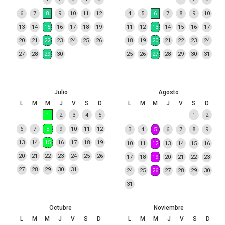
6
7
8
9
10
11
12
4
5
6
7
8
9
10
13
14
15
16
17
18
19
11
12
13
14
15
16
17
20
21
22
23
24
25
26
18
19
20
21
22
23
24
27
28
29
30
25
26
27
28
29
30
31
Julio
Agosto
L
M
M
J
V
S
D
L
M
M
J
V
S
D
1
2
3
4
5
1
2
6
7
8
9
10
11
12
3
4
5
6
7
8
9
13
14
15
16
17
18
19
10
11
12
13
14
15
16
20
21
22
23
24
25
26
17
18
19
20
21
22
23
27
28
29
30
31
24
25
26
27
28
29
30
31
Octubre
Noviembre
L
M
M
J
V
S
D
L
M
M
J
V
S
D