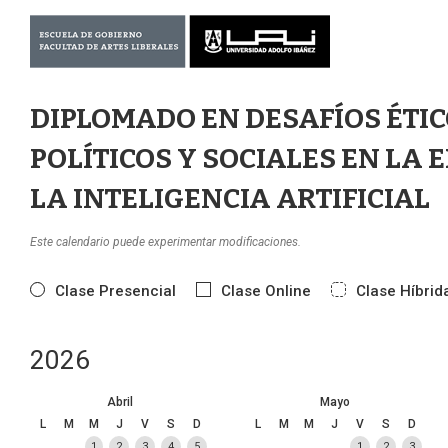
DIPLOMADO EN DESAFÍOS ÉTIC
POLÍTICOS Y SOCIALES EN LA 
LA INTELIGENCIA ARTIFICIAL
Este calendario puede experimentar modificaciones.
Clase Presencial
Clase Online
Clase Híbrid
2026
Abril
Mayo
L
M
M
J
V
S
D
L
M
M
J
V
S
D
1
2
3
4
5
1
2
3