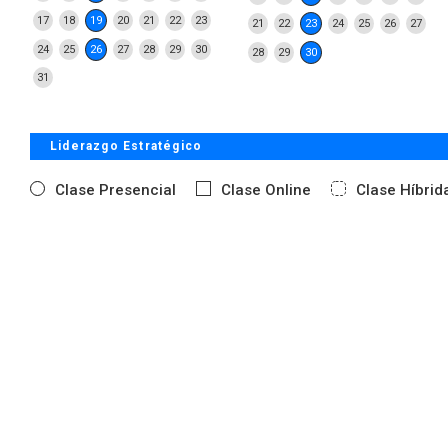
17
18
19
20
21
22
23
21
22
23
24
25
26
27
24
25
26
27
28
29
30
28
29
30
31
Liderazgo Estratégico
Clase Presencial
Clase Online
Clase Híbrid