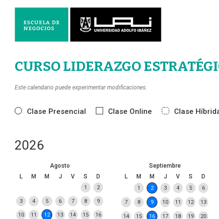
CURSO LIDERAZGO ESTRATÉG
Este calendario puede experimentar modificaciones.
Clase Presencial
Clase Online
Clase Híbrid
2026
Agosto
Septiembre
L
M
M
J
V
S
D
L
M
M
J
V
S
D
1
2
1
2
3
4
5
6
3
4
5
6
7
8
9
7
8
9
10
11
12
13
10
11
12
13
14
15
16
14
15
16
17
18
19
20