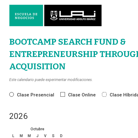
BOOTCAMP SEARCH FUND &
ENTREPRENEURSHIP THROUG
ACQUISITION
Este calendario puede experimentar modificaciones.
Clase Presencial
Clase Online
Clase Híbrid
2026
Octubre
L
M
M
J
V
S
D