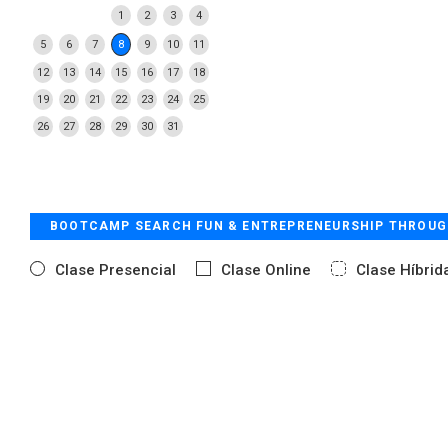
1
2
3
4
5
6
7
8
9
10
11
12
13
14
15
16
17
18
19
20
21
22
23
24
25
26
27
28
29
30
31
BOOTCAMP SEARCH FUN & ENTREPRENEURSHIP THROUG
Clase Presencial
Clase Online
Clase Híbrid