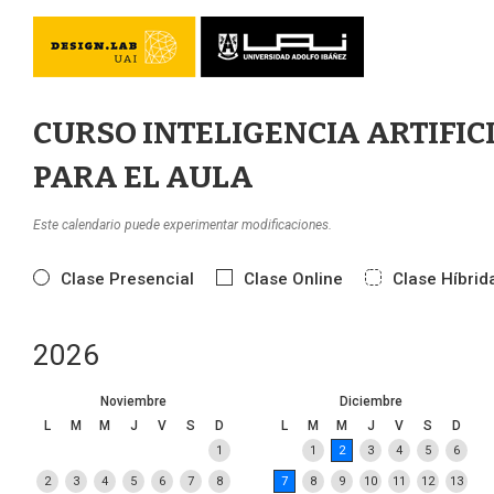
CURSO INTELIGENCIA ARTIFIC
PARA EL AULA
Este calendario puede experimentar modificaciones.
Clase Presencial
Clase Online
Clase Híbrid
2026
Noviembre
Diciembre
L
M
M
J
V
S
D
L
M
M
J
V
S
D
1
1
2
3
4
5
6
2
3
4
5
6
7
8
7
8
9
10
11
12
13