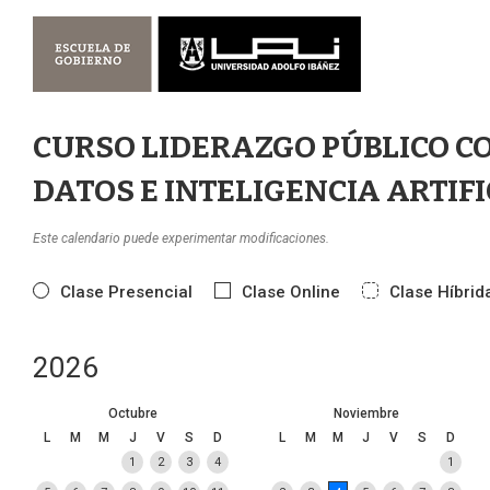
CURSO LIDERAZGO PÚBLICO C
DATOS E INTELIGENCIA ARTIFI
Este calendario puede experimentar modificaciones.
Clase Presencial
Clase Online
Clase Híbrid
2026
Octubre
Noviembre
L
M
M
J
V
S
D
L
M
M
J
V
S
D
1
2
3
4
1