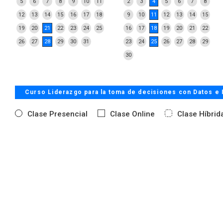
5
6
7
8
9
10
11
2
3
4
5
6
7
8
12
13
14
15
16
17
18
9
10
11
12
13
14
15
19
20
21
22
23
24
25
16
17
18
19
20
21
22
26
27
28
29
30
31
23
24
25
26
27
28
29
30
Curso Liderazgo para la toma de decisiones con Datos e 
Clase Presencial
Clase Online
Clase Híbrid